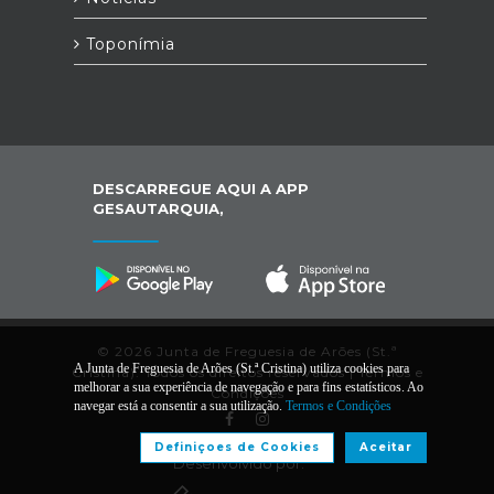
Toponímia
DESCARREGUE AQUI A APP
GESAUTARQUIA,
© 2026 Junta de Freguesia de Arões (St.ª
A Junta de Freguesia de Arões (St.ª Cristina) utiliza cookies para
Cristina). Todos os direitos reservados |
Termos e
melhorar a sua experiência de navegação e para fins estatísticos. Ao
Condições
navegar está a consentir a sua utilização.
Termos e Condições
Definiçoes de Cookies
Aceitar
Desenvolvido por: