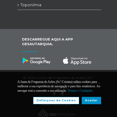
Toponímia
DESCARREGUE AQUI A APP
GESAUTARQUIA,
© 2026 Junta de Freguesia de Arões (St.ª
A Junta de Freguesia de Arões (St.ª Cristina) utiliza cookies para
Cristina). Todos os direitos reservados |
Termos e
melhorar a sua experiência de navegação e para fins estatísticos. Ao
Condições
navegar está a consentir a sua utilização.
Termos e Condições
Definiçoes de Cookies
Aceitar
Desenvolvido por: